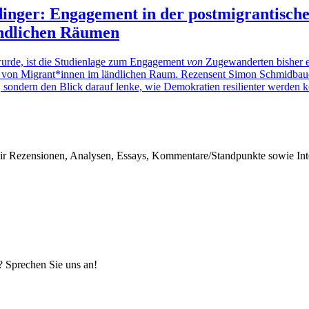
inger: Engagement in der postmigrantischen
ländlichen Räumen
urde, ist die Studienlage zum Engagement
von
Zugewanderten bisher e
on Migrant*innen im ländlichen Raum. Rezensent Simon Schmidbauer l
, sondern den Blick darauf lenke, wie Demokratien resilienter werden 
r Rezensionen, Analysen, Essays, Kommentare/Standpunkte sowie Inter
? Sprechen Sie uns an!