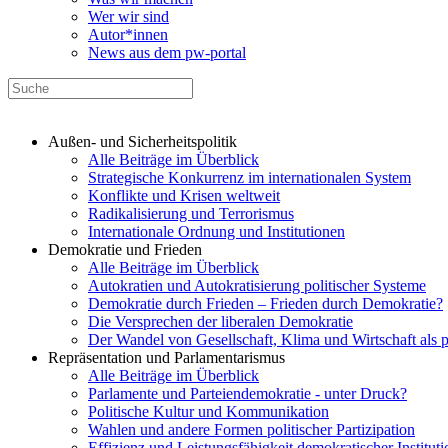
Wer wir sind
Autor*innen
News aus dem pw-portal
Außen- und Sicherheitspolitik
Alle Beiträge im Überblick
Strategische Konkurrenz im internationalen System
Konflikte und Krisen weltweit
Radikalisierung und Terrorismus
Internationale Ordnung und Institutionen
Demokratie und Frieden
Alle Beiträge im Überblick
Autokratien und Autokratisierung politischer Systeme
Demokratie durch Frieden – Frieden durch Demokratie?
Die Versprechen der liberalen Demokratie
Der Wandel von Gesellschaft, Klima und Wirtschaft als 
Repräsentation und Parlamentarismus
Alle Beiträge im Überblick
Parlamente und Parteiendemokratie - unter Druck?
Politische Kultur und Kommunikation
Wahlen und andere Formen politischer Partizipation
Effizienz und Leistungsfähigkeit demokratischer Institut