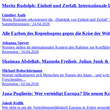
Moritz Rudolph: Einheit und Zerfall. Internationale Po
Günther Auth
Moritz Rudolph rekonstruiert die „Dialektik von Einheit und Zerfall“
Sammelrezension / 24.04.2026
Alle Farben des Regenbogens gegen die Krise der We
Johanna Speyer
Normen stellen im internationalen Kontext den Rahmen zur Konfliktre
Rezension / 16.04.2026
Shaimaa Abdellah, Manuela Freiheit, Julian Junk & S
Michael Rohschürmann
Warum radikalisieren sich Menschen im Namen des Islam – und welc
Forschenden…
Rezension / 02.04.2026
Jana Puglierin: Wer verteidigt Europa? Die neuen K
Jakob Kullik
Wie steht es um die Verteidigungsfähigkeit Europas in Zeiten geopol