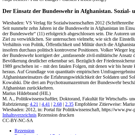
Der Einsatz der Bundeswehr in Afghanistan.
Sozial- u
Wiesbaden:
VS Verlag für Sozialwissenschaften
2012
(Schriftenreihe
Seit nunmehr zehn Jahren ist die Bundeswehr in Afghanistan im Einsa
der Bundeswehr“ (11) erfolgreich abgeschlossen sein. Die Autoren u
Ziel zu verwirklichen. Sie untersuchen vielmehr, wie sich die Einst
Verhältnis von Politik, Öffentlichkeit und Militär durch die Afghani
insofern durchaus politisch kontroverse Positionen. Volker Wieger leg
der Bundeswehr korrigiert der „umfassende zivil-militärische Ansatz d
Bevölkerung deutlicher erkennbar sei. Bezüglich der Friedenssicherung 
1989 geschehen ist – mit den fatalen Folgen, mit denen wir bis heute
heraus. Auf Grundlage von quantitativ empirischen Umfrageergebnissen 
Afghanistaneinsatzes die Erfahrungswirklichkeit der Soldaten und So
Kowalski. Die drei am Psychotraumazentrum der Bundeswehr beschäf
Afghanistan zurückkehren.
Marius Hildebrand (HIL)
M. A., Politikwissenschaftler, Doktorand, Fakultät für Wirtschafts- 
Rubrizierung:
4.21
|
4.41
|
2.68
|
2.35
Empfohlene Zitierweise: Marius 
Wiesbaden: 2012, in: Portal für Politikwissenschaft, https://www.pw
Inhaltsverzeichnis
Rezension drucken
CC-BY-NC-SA
Rezension