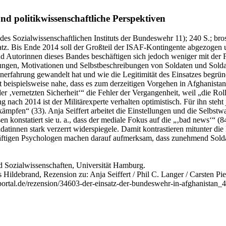
nd politikwissenschaftliche Perspektiven
 des Sozialwissenschaftlichen Instituts der Bundeswehr 11)
; 240 S.
; bro
tz. Bis Ende 2014 soll der Großteil der ISAF-Kontingente abgezogen un
nd Autorinnen dieses Bandes beschäftigen sich jedoch weniger mit der
ellungen, Motivationen und Selbstbeschreibungen von Soldaten und Solda
stanerfahrung gewandelt hat und wie die Legitimität des Einsatzes begr
t beispielsweise nahe, dass es zum derzeitigen Vorgehen in Afghanistan
er ‚vernetzten Sicherheit‘“ die Fehler der Vergangenheit, weil „die Rol
nach 2014 ist der Militärexperte verhalten optimistisch. Für ihn steht 
 kämpfen“ (33). Anja Seiffert arbeitet die Einstellungen und die Selb
konstatiert sie u. a., dass der mediale Fokus auf die „‚bad news‘“ (84
ldatinnen stark verzerrt widerspiegele. Damit kontrastieren mitunter 
tigen Psychologen machen darauf aufmerksam, dass zunehmend Soldat
und Sozialwissenschaften, Universität Hamburg.
Hildebrand, Rezension zu: Anja Seiffert / Phil C. Langer / Carsten Pie
-portal.de/rezension/34603-der-einsatz-der-bundeswehr-in-afghanistan_