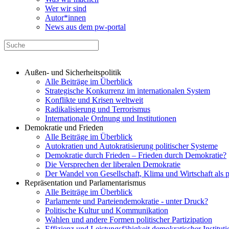
Wer wir sind
Autor*innen
News aus dem pw-portal
Außen- und Sicherheitspolitik
Alle Beiträge im Überblick
Strategische Konkurrenz im internationalen System
Konflikte und Krisen weltweit
Radikalisierung und Terrorismus
Internationale Ordnung und Institutionen
Demokratie und Frieden
Alle Beiträge im Überblick
Autokratien und Autokratisierung politischer Systeme
Demokratie durch Frieden – Frieden durch Demokratie?
Die Versprechen der liberalen Demokratie
Der Wandel von Gesellschaft, Klima und Wirtschaft als 
Repräsentation und Parlamentarismus
Alle Beiträge im Überblick
Parlamente und Parteiendemokratie - unter Druck?
Politische Kultur und Kommunikation
Wahlen und andere Formen politischer Partizipation
Effizienz und Leistungsfähigkeit demokratischer Institut