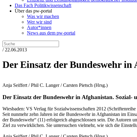
Das Fach Politikwissenschaft
Über das pw-portal
Was wir machen
Wer wir sind
Autor*innen
News aus dem pw-portal
/ 22.06.2013
Der Einsatz der Bundeswehr in 
Anja Seiffert / Phil C. Langer / Carsten Pietsch
(Hrsg.)
Der Einsatz der Bundeswehr in Afghanistan.
Sozial- u
Wiesbaden:
VS Verlag für Sozialwissenschaften
2012
(Schriftenreihe
Seit nunmehr zehn Jahren ist die Bundeswehr in Afghanistan im Einsa
der Bundeswehr“ (11) erfolgreich abgeschlossen sein. Die Autoren u
Ziel zu verwirklichen. Sie untersuchen vielmehr, wie sich die Einstell
Anja Seiffert / Phil C. Langer / Carsten Pietsch
(Hrsg.)