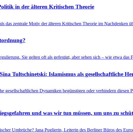
litik in der älteren Kritischen Theorie
 als das zentrale Motiv der älteren Kritischen Theorie im Nachdenken üb
ltordnung?
gulierung. Sie gelten oft als gefestigt, aber sehen sich – wie etwa d
ina Tultschinetski: Islamismus als gesellschaftliche 
he gesellschaftlichen Dynamiken begünstigen oder verhindern diesen
riegsgefahren und was wir tun müssen, um uns zu schü
itischer Umbrüche? Jana Puglierin, Leiterin des Berliner Büros des Eu