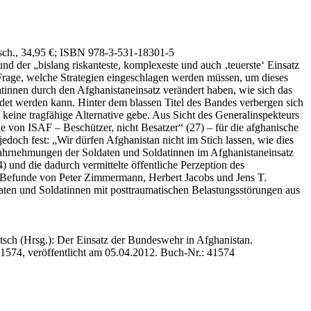
sch., 34,95 €
; ISBN 978-3-531-18301-5
d der „bislang riskanteste, komplexeste und auch ‚teuerste‘ Einsatz
 Frage, welche Strategien eingeschlagen werden müssen, um dieses
tinnen durch den Afghanistaneinsatz verändert haben, wie sich das
ündet werden kann. Hinter dem blassen Titel des Bandes verbergen sich
 keine tragfähige Alternative gebe. Aus Sicht des Generalinspekteurs
le von ISAF – Beschützer, nicht Besatzer“ (27) – für die afghanische
jedoch fest: „Wir dürfen Afghanistan nicht im Stich lassen, wie dies
stwahrnehmungen der Soldaten und Soldatinnen im Afghanistaneinsatz
) und die dadurch vermittelte öffentliche Perzeption des
die Befunde von Peter Zimmermann, Herbert Jacobs und Jens T.
en und Soldatinnen mit posttraumatischen Belastungsstörungen aus
tsch
(Hrsg.): Der Einsatz der Bundeswehr in Afghanistan.
41574, veröffentlicht am 05.04.2012.
Buch-Nr.: 41574