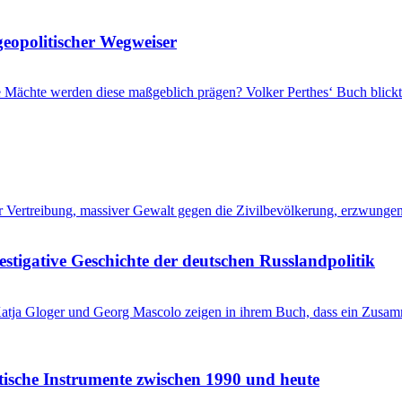
geopolitischer Wegweiser
che Mächte werden diese maßgeblich prägen? Volker Perthes‘ Buch blic
her Vertreibung, massiver Gewalt gegen die Zivilbevölkerung, erzwung
stigative Geschichte der deutschen Russlandpolitik
? Katja Gloger und Georg Mascolo zeigen in ihrem Buch, dass ein Zus
itische Instrumente zwischen 1990 und heute