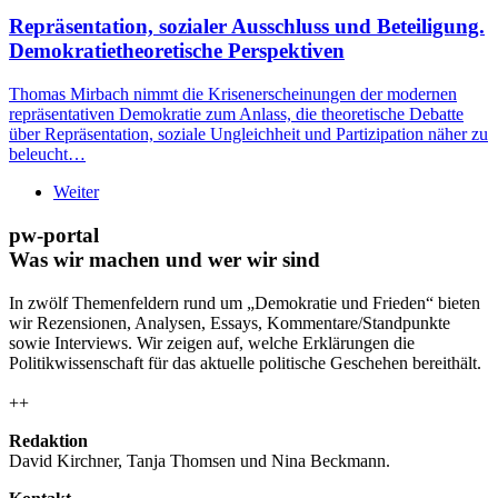
Repräsentation, sozialer Ausschluss und Beteiligung.
Demokratietheoretische Perspektiven
Thomas Mirbach nimmt die Krisenerscheinungen der modernen
repräsentativen Demokratie zum Anlass, die theoretische Debatte
über Repräsentation, soziale Ungleichheit und Partizipation näher zu
beleucht…
Weiter
pw-portal
Was wir machen und wer wir sind
In zwölf Themenfeldern rund um „Demokratie und Frieden“ bieten
wir Rezensionen, Analysen, Essays, Kommentare/Standpunkte
sowie Interviews. Wir zeigen auf, welche Erklärungen die
Politikwissenschaft für das aktuelle politische Geschehen bereithält.
++
Redaktion
David Kirchner, Tanja Thomsen
und
Nina Beckmann.