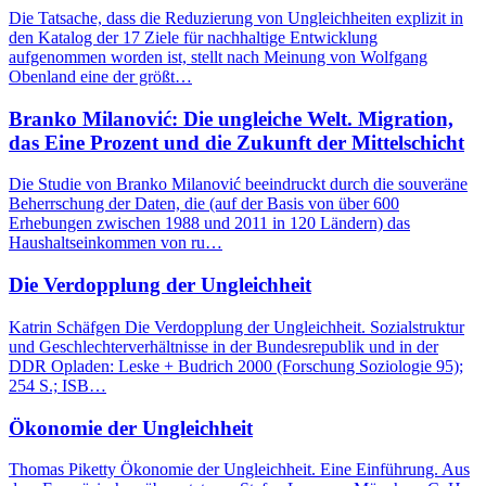
Die Tatsache, dass die Reduzierung von Ungleichheiten explizit in
den Katalog der 17 Ziele für nachhaltige Entwicklung
aufgenommen worden ist, stellt nach Meinung von Wolfgang
Obenland eine der größt…
Branko Milanović: Die ungleiche Welt. Migration,
das Eine Prozent und die Zukunft der Mittelschicht
Die Studie von Branko Milanović beeindruckt durch die souveräne
Beherrschung der Daten, die (auf der Basis von über 600
Erhebungen zwischen 1988 und 2011 in 120 Ländern) das
Haushaltseinkommen von ru…
Die Verdopplung der Ungleichheit
Katrin Schäfgen Die Verdopplung der Ungleichheit. Sozialstruktur
und Geschlechterverhältnisse in der Bundesrepublik und in der
DDR Opladen: Leske + Budrich 2000 (Forschung Soziologie 95);
254 S.; ISB…
Ökonomie der Ungleichheit
Thomas Piketty Ökonomie der Ungleichheit. Eine Einführung. Aus