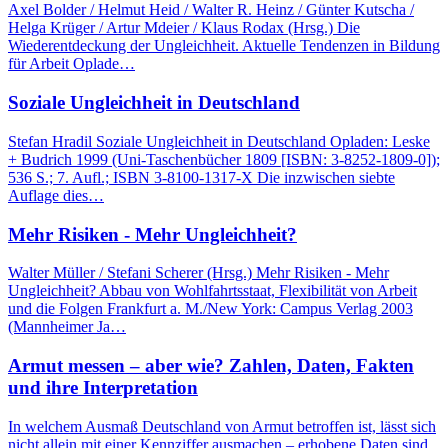
Axel Bolder / Helmut Heid / Walter R. Heinz / Günter Kutscha /
Helga Krüger / Artur Mdeier / Klaus Rodax (Hrsg.) Die
Wiederentdeckung der Ungleichheit. Aktuelle Tendenzen in Bildung
für Arbeit Oplade…
Soziale Ungleichheit in Deutschland
Stefan Hradil Soziale Ungleichheit in Deutschland Opladen: Leske
+ Budrich 1999 (Uni-Taschenbücher 1809 [ISBN: 3-8252-1809-0]);
536 S.; 7. Aufl.; ISBN 3-8100-1317-X Die inzwischen siebte
Auflage dies…
Mehr Risiken - Mehr Ungleichheit?
Walter Müller / Stefani Scherer (Hrsg.) Mehr Risiken - Mehr
Ungleichheit? Abbau von Wohlfahrtsstaat, Flexibilität von Arbeit
und die Folgen Frankfurt a. M./New York: Campus Verlag 2003
(Mannheimer Ja…
Armut messen – aber wie? Zahlen, Daten, Fakten
und ihre Interpretation
In welchem Ausmaß Deutschland von Armut betroffen ist, lässt sich
nicht allein mit einer Kennziffer ausmachen – erhobene Daten sind