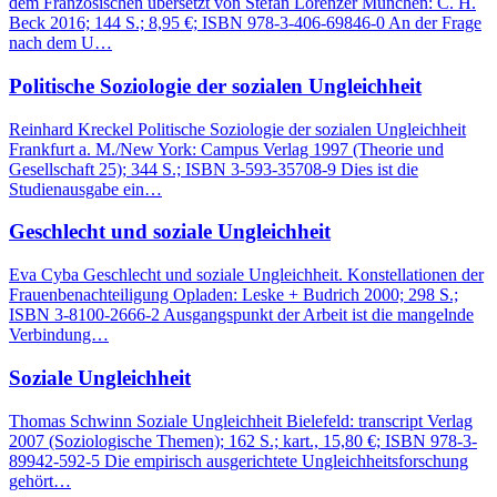
dem Französischen übersetzt von Stefan Lorenzer München: C. H.
Beck 2016; 144 S.; 8,95 €; ISBN 978-3-406-69846-0 An der Frage
nach dem U…
Politische Soziologie der sozialen Ungleichheit
Reinhard Kreckel Politische Soziologie der sozialen Ungleichheit
Frankfurt a. M./New York: Campus Verlag 1997 (Theorie und
Gesellschaft 25); 344 S.; ISBN 3-593-35708-9 Dies ist die
Studienausgabe ein…
Geschlecht und soziale Ungleichheit
Eva Cyba Geschlecht und soziale Ungleichheit. Konstellationen der
Frauenbenachteiligung Opladen: Leske + Budrich 2000; 298 S.;
ISBN 3-8100-2666-2 Ausgangspunkt der Arbeit ist die mangelnde
Verbindung…
Soziale Ungleichheit
Thomas Schwinn Soziale Ungleichheit Bielefeld: transcript Verlag
2007 (Soziologische Themen); 162 S.; kart., 15,80 €; ISBN 978-3-
89942-592-5 Die empirisch ausgerichtete Ungleichheitsforschung
gehört…