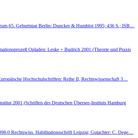
de zum 65. Geburtstag Berlin: Duncker & Humblot 1995; 436 S.; ISB…
rmationsprozeß Opladen: Leske + Budrich 2001 (Theorie und Praxis
(Europäische Hochschulschriften: Reihe II, Rechtswissenschaft 3…
stitut 2001 (Schriften des Deutschen Übersee-Instituts Hamburg
98-0 Rechtswiss. Habilitationsschrift Leipzig; Gutachter: C. Dege…