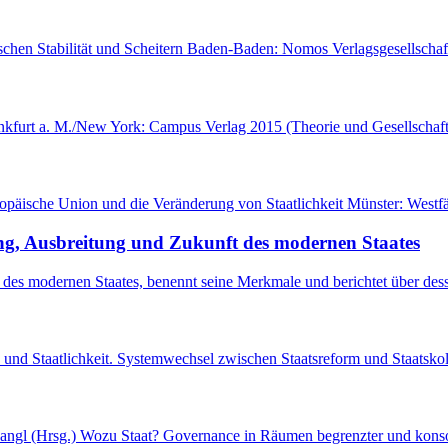
ischen Stabilität und Scheitern Baden-Baden: Nomos Verlagsgesellschaft
 Frankfurt a. M./New York: Campus Verlag 2015 (Theorie und Gesellsch
Europäische Union und die Veränderung von Staatlichkeit Münster: We
ung, Ausbreitung und Zukunft des modernen Staates
 des modernen Staates, benennt seine Merkmale und berichtet über des
ie und Staatlichkeit. Systemwechsel zwischen Staatsreform und Staats
Zangl (Hrsg.) Wozu Staat? Governance in Räumen begrenzter und konsol