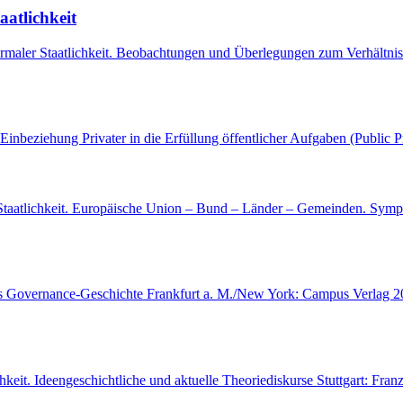
aatlichkeit
rmaler Staatlichkeit. Beobachtungen und Überlegungen zum Verhältnis
Einbeziehung Privater in die Erfüllung öffentlicher Aufgaben (Public 
taatlichkeit. Europäische Union – Bund – Länder – Gemeinden. Sympo
als Governance-Geschichte Frankfurt a. M./New York: Campus Verlag 20
hkeit. Ideengeschichtliche und aktuelle Theoriediskurse Stuttgart: Fran