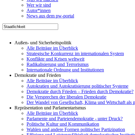
Wer wir sind
Autor*innen
News aus dem pw-portal
Außen- und Sicherheitspolitik
Alle Beiträge im Überblick
Strategische Konkurrenz im internationalen System
Konflikte und Krisen weltweit
Radikalisierung und Terrorismus
Internationale Ordnung und Institutionen
Demokratie und Frieden
Alle Beiträge im Überblick
Autokratien und Autokratisierung politischer Systeme
Demokratie durch Frieden – Frieden durch Demokratie?
Die Versprechen der liberalen Demokratie
Der Wandel von Gesellschaft, Klima und Wirtschaft als 
Repräsentation und Parlamentarismus
Alle Beiträge im Überblick
Parlamente und Parteiendemokratie - unter Druck?
Politische Kultur und Kommunikation
Wahlen und andere Formen politischer Partizipation
Effizienz und Leistungsfähigkeit demokratischer Institut