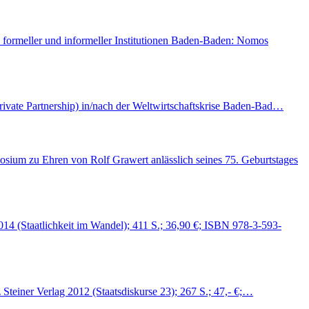
 formeller und informeller Institutionen Baden-Baden: Nomos
Private Partnership) in/nach der Weltwirtschaftskrise Baden-Bad…
sium zu Ehren von Rolf Grawert anlässlich seines 75. Geburtstages
14 (Staatlichkeit im Wandel); 411 S.; 36,90 €; ISBN 978-3-593-
z Steiner Verlag 2012 (Staatsdiskurse 23); 267 S.; 47,- €;…