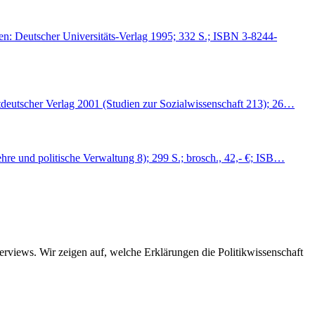
en: Deutscher Universitäts-Verlag 1995; 332 S.; ISBN 3-8244-
stdeutscher Verlag 2001 (Studien zur Sozialwissenschaft 213); 26…
hre und politische Verwaltung 8); 299 S.; brosch., 42,- €; ISB…
views. Wir zeigen auf, welche Erklärungen die Politikwissenschaft