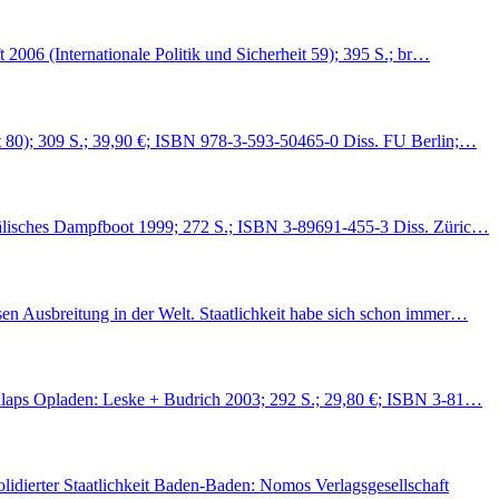
 2006 (Internationale Politik und Sicherheit 59); 395 S.; br…
aft 80); 309 S.; 39,90 €; ISBN 978-3-593-50465-0 Diss. FU Berlin;…
stfälisches Dampfboot 1999; 272 S.; ISBN 3-89691-455-3 Diss. Züric…
sen Ausbreitung in der Welt. Staatlichkeit habe sich schon immer…
kollaps Opladen: Leske + Budrich 2003; 292 S.; 29,80 €; ISBN 3-81…
idierter Staatlichkeit Baden-Baden: Nomos Verlagsgesellschaft