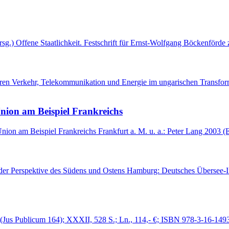
rsg.) Offene Staatlichkeit. Festschrift für Ernst-Wolfgang Böckenför
toren Verkehr, Telekommunikation und Energie im ungarischen Transfo
Union am Beispiel Frankreichs
Union am Beispiel Frankreichs Frankfurt a. M. u. a.: Peter Lang 2003 
 der Perspektive des Südens und Ostens Hamburg: Deutsches Übersee-In
 (Jus Publicum 164); XXXII, 528 S.; Ln., 114,- €; ISBN 978-3-16-1493