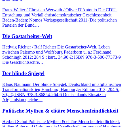
Franz Walter / Christian Werwath / Oliver D'Antonio Die CDU.
Entstehung und Verfall christdemokratischer Geschlossenheit
Baden-Baden: Nomos Verlagsgesellschaft 2011 (Die politischen
Parteien der Bund…
Die Gastarbeiter-Welt
Hedwig Richter / Ralf Richter Die Gastarbeiter-Welt. Leben
zwischen Palermo und Wolfsburg Paderborn u. a.: Ferdinand
Schöningh 2012; 284 S.; kart., 34,90 €; ISBN 978-3-506-77373-9
Die Geschichtsschre…
Der blinde Spiegel
Klaus Naumann Der blinde Spiegel. Deutschland im afghanischen
Transformationskrieg Hamburg: Hamburger Edition 2013; 204 S.;
30,- €; ISBN 978-3-86854-264-6 Deutschlands Einsatz in
Afghanistan gleiche…
Politische Mythen & elitäre Menschenfeindlichkeit
Herbert Schui Politische Mythen & elitäre Menschenfeindlichkeit.
Halten Ruhe und Ordnung die Gesellschaft zusammen? Hamburg: