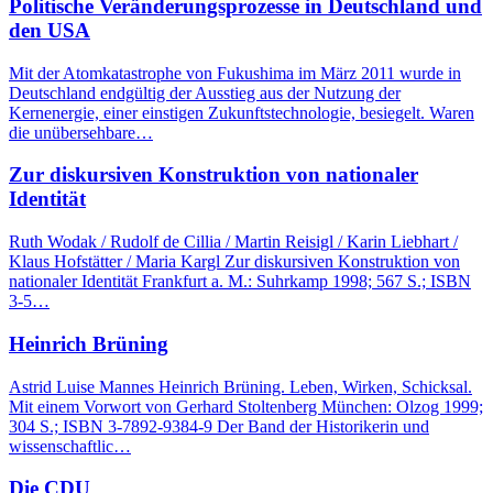
Politische Veränderungsprozesse in Deutschland und
den USA
Mit der Atomkatastrophe von Fukushima im März 2011 wurde in
Deutschland endgültig der Ausstieg aus der Nutzung der
Kernenergie, einer einstigen Zukunftstechnologie, besiegelt. Waren
die unübersehbare…
Zur diskursiven Konstruktion von nationaler
Identität
Ruth Wodak / Rudolf de Cillia / Martin Reisigl / Karin Liebhart /
Klaus Hofstätter / Maria Kargl Zur diskursiven Konstruktion von
nationaler Identität Frankfurt a. M.: Suhrkamp 1998; 567 S.; ISBN
3-5…
Heinrich Brüning
Astrid Luise Mannes Heinrich Brüning. Leben, Wirken, Schicksal.
Mit einem Vorwort von Gerhard Stoltenberg München: Olzog 1999;
304 S.; ISBN 3-7892-9384-9 Der Band der Historikerin und
wissenschaftlic…
Die CDU