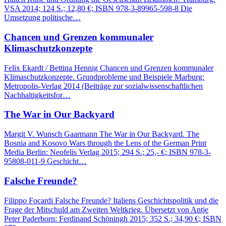
VSA 2014; 124 S.; 12,80 €; ISBN 978-3-89965-598-8 Die
Umsetzung politische…
Chancen und Grenzen kommunaler
Klimaschutzkonzepte
Felix Ekardt / Bettina Hennig Chancen und Grenzen kommunaler
Klimaschutzkonzepte. Grundprobleme und Beispiele Marburg:
Metropolis-Verlag 2014 (Beiträge zur sozialwissenschaftlichen
Nachhaltigkeitsfor…
The War in Our Backyard
Margit V. Wunsch Gaarmann The War in Our Backyard. The
Bosnia and Kosovo Wars through the Lens of the German Print
Media Berlin: Neofelis Verlag 2015; 294 S.; 25,- €; ISBN 978-3-
95808-011-9 Geschicht…
Falsche Freunde?
Filippo Focardi Falsche Freunde? Italiens Geschichtspolitik und die
Frage der Mitschuld am Zweiten Weltkrieg. Übersetzt von Antje
Peter Paderborn: Ferdinand Schöningh 2015; 352 S.; 34,90 €; ISBN