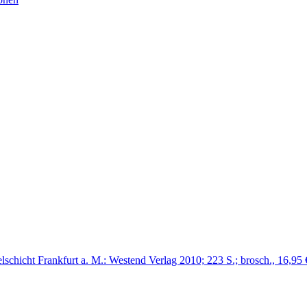
elschicht Frankfurt a. M.: Westend Verlag 2010; 223 S.; brosch., 16,