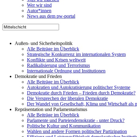
Wer wir sind
Autor*innen
News aus dem pw-portal
Außen- und Sicherheitspolitik
Alle Beiträge im Überblick
Strategische Konkurrenz im internationalen System
Konflikte und Krisen weltweit
Radikalisierung und Terrorismus
Internationale Ordnung und Institutionen
Demokratie und Frieden
Alle Beiträge im Überblick
Autokratien und Autokratisierung politischer Systeme
Demokratie durch Frieden – Frieden durch Demokratie?
Die Versprechen der liberalen Demokratie
Der Wandel von Gesellschaft, Klima und Wirtschaft als 
Repräsentation und Parlamentarismus
Alle Beiträge im Überblick
Parlamente und Parteiendemokratie - unter Druck?
Politische Kultur und Kommunikation
Wahlen und andere Formen politischer Partizipation
Effizienz und Leistungsfähigkeit demokratischer Institut