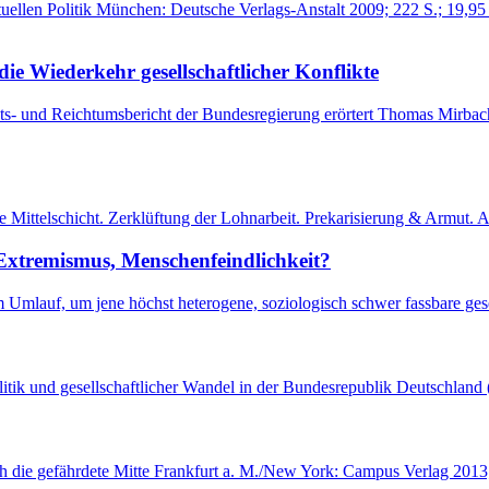
ktuellen Politik München: Deutsche Verlags-Anstalt 2009; 222 S.; 19,
ie Wiederkehr gesellschaftlicher Konflikte
- und Reichtumsbericht der Bundesregierung erörtert Thomas Mirbach
die Mittelschicht. Zerklüftung der Lohnarbeit. Prekarisierung & Armu
 Extremismus, Menschenfeindlichkeit?
ind im Umlauf, um jene höchst heterogene, soziologisch schwer fassbare 
politik und gesellschaftlicher Wandel in der Bundesrepublik Deutschl
h die gefährdete Mitte Frankfurt a. M./New York: Campus Verlag 2013