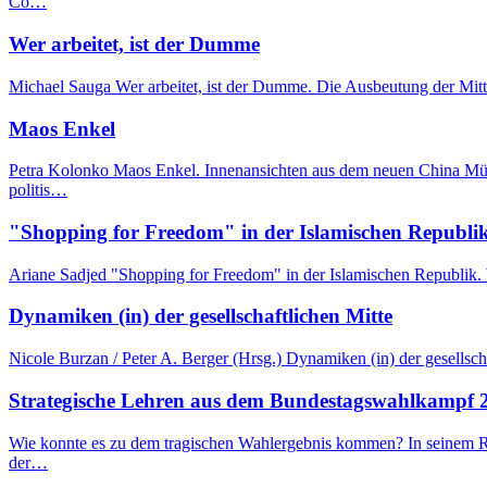
Co…
Wer arbeitet, ist der Dumme
Michael Sauga Wer arbeitet, ist der Dumme. Die Ausbeutung der Mitte
Maos Enkel
Petra Kolonko Maos Enkel. Innenansichten aus dem neuen China Münch
politis…
"Shopping for Freedom" in der Islamischen Republi
Ariane Sadjed "Shopping for Freedom" in der Islamischen Republik. 
Dynamiken (in) der gesellschaftlichen Mitte
Nicole Burzan / Peter A. Berger (Hrsg.) Dynamiken (in) der gesells
Strategische Lehren aus dem Bundestagswahlkampf 20
Wie konnte es zu dem tragischen Wahlergebnis kommen? In seinem Rüc
der…