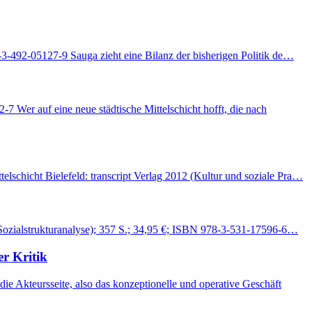
-3-492-05127-9 Sauga zieht eine Bilanz der bisherigen Politik de…
Wer auf eine neue städtische Mittelschicht hofft, die nach
schicht Bielefeld: transcript Verlag 2012 (Kultur und soziale Pra…
 (Sozialstrukturanalyse); 357 S.; 34,95 €; ISBN 978-3-531-17596-6…
r Kritik
 Akteursseite, also das konzeptionelle und operative Geschäft