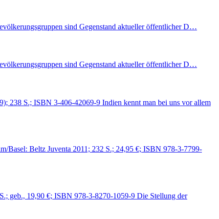
r Bevölkerungsgruppen sind Gegenstand aktueller öffentlicher D…
r Bevölkerungsgruppen sind Gegenstand aktueller öffentlicher D…
9); 238 S.; ISBN 3-406-42069-9 Indien kennt man bei uns vor allem
im/Basel: Beltz Juventa 2011; 232 S.; 24,95 €; ISBN 978-3-7799-
S.; geb., 19,90 €; ISBN 978-3-8270-1059-9 Die Stellung der