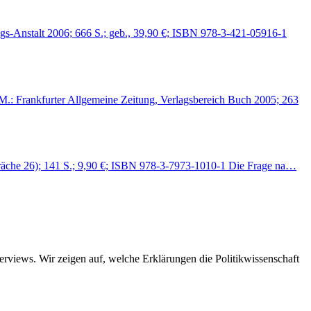
gs-Anstalt 2006; 666 S.; geb., 39,90 €; ISBN 978-3-421-05916-1
M.: Frankfurter Allgemeine Zeitung, Verlagsbereich Buch 2005; 263
spräche 26); 141 S.; 9,90 €; ISBN 978-3-7973-1010-1 Die Frage na…
views. Wir zeigen auf, welche Erklärungen die Politikwissenschaft