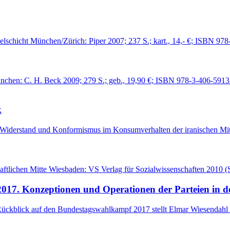
lschicht München/Zürich: Piper 2007; 237 S.; kart., 14,- €; ISBN 978
en: C. H. Beck 2009; 279 S.; geb., 19,90 €; ISBN 978-3-406-59132-7 
k
Widerstand und Konformismus im Konsumverhalten der iranischen Mittel
chaftlichen Mitte Wiesbaden: VS Verlag für Sozialwissenschaften 2010
17. Konzeptionen und Operationen der Parteien in de
kblick auf den Bundestagswahlkampf 2017 stellt Elmar Wiesendahl die