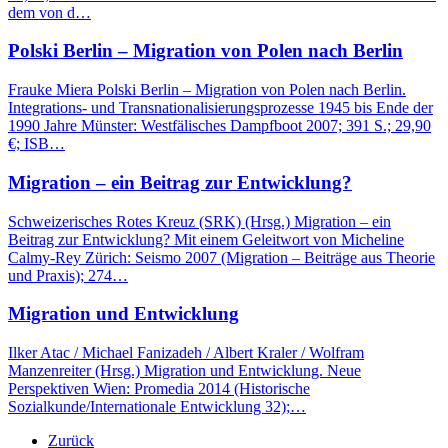
dem von d…
Polski Berlin – Migration von Polen nach Berlin
Frauke Miera Polski Berlin – Migration von Polen nach Berlin.
Integrations- und Transnationalisierungsprozesse 1945 bis Ende der
1990 Jahre Münster: Westfälisches Dampfboot 2007; 391 S.; 29,90
€; ISB…
Migration – ein Beitrag zur Entwicklung?
Schweizerisches Rotes Kreuz (SRK) (Hrsg.) Migration – ein
Beitrag zur Entwicklung? Mit einem Geleitwort von Micheline
Calmy-Rey Zürich: Seismo 2007 (Migration – Beiträge aus Theorie
und Praxis); 274…
Migration und Entwicklung
Ilker Atac / Michael Fanizadeh / Albert Kraler / Wolfram
Manzenreiter (Hrsg.) Migration und Entwicklung. Neue
Perspektiven Wien: Promedia 2014 (Historische
Sozialkunde/Internationale Entwicklung 32);…
Zurück