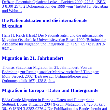
Defizite, Potentiale Opladen: Leske + Budrich 2000; 273 S.; ISBN
3-8100-2571-2 Dokumentation der 1999 vom "Institut für Städtebau
und Wohn…
Die Nationalstaaten und die internationale
Migration
Hans H. Reich (Hrsg.) Die Nationalstaaten und die internationale
Migration Osnabrück: Universitätsverlag Rasch 1999 (Beiträge der
Akademie für Migration und Integration 1); 71 S.; 7,57 €; ISBN 3-
9321…
Migration im 21. Jahrhundert
Thomas Straubhaar Migration im 21. Jahrhundert. Von der
Bedrohung zur Rettung sozialer Marktwirtschaften? Tübingen:
Mohr Siebeck 2002 (Beiträge zur Ordnungstheorie und
Ordnungspolitik 167); 128 S.; b…
Migration in Europa - Daten und Hintergründe
Edda Currle Migration in Europa - Daten und Hintergründe
Stuttgart: Lucius & Lucius 2004 (Forum Migration 8); 426 S.; kart.,
36,- €; ISBN 3-8282-0276-4 Die Publikation des Bandes beruht auf