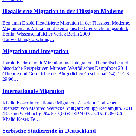
Illegalisierte Migration in der Flüssigen Moderne
Benjamin Etzold Illegalisierte Migration in der Flüssigen Moderne.
Migranten aus Afrika und die europäische Grenzsicherungspolitik
Berlin: Wissenschaftlicher Verlag Berlin 2009
(Entwicklungsforschung…
Migration und Integration
Harald Kleinschmidt Migration und Integration. Theoretische und
historische Perspektiven Münster: Westfälisches Dampfboot 2011
(Theorie und Geschichte der Bürgerlichen Gesellschaft 24); 191 S.;
29,90…
Internationale Migration
Khalid Koser Internationale Migration. Aus dem Englischen
übersetzt von Manfred Weltecke Stuttgart: Philipp Reclam jun. 2011
(Reclam Sachbuch); 204 S.; 5,80 €; ISBN 978-3-15-018693-0
Khalid Koser, Fe…
Serbische Studierende in Deutschland