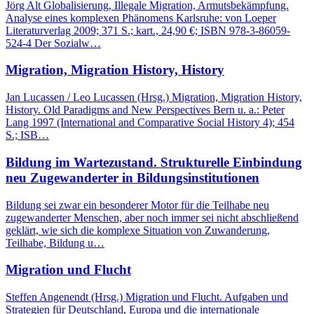
Jörg Alt Globalisierung, Illegale Migration, Armutsbekämpfung.
Analyse eines komplexen Phänomens Karlsruhe: von Loeper
Literaturverlag 2009; 371 S.; kart., 24,90 €; ISBN 978-3-86059-
524-4 Der Sozialw…
Migration, Migration History, History
Jan Lucassen / Leo Lucassen (Hrsg.) Migration, Migration History,
History. Old Paradigms and New Perspectives Bern u. a.: Peter
Lang 1997 (International and Comparative Social History 4); 454
S.; ISB…
Bildung im Wartezustand. Strukturelle Einbindung
neu Zugewanderter in Bildungsinstitutionen
Bildung sei zwar ein besonderer Motor für die Teilhabe neu
zugewanderter Menschen, aber noch immer sei nicht abschließend
geklärt, wie sich die komplexe Situation von Zuwanderung,
Teilhabe, Bildung u…
Migration und Flucht
Steffen Angenendt (Hrsg.) Migration und Flucht. Aufgaben und
Strategien für Deutschland, Europa und die internationale