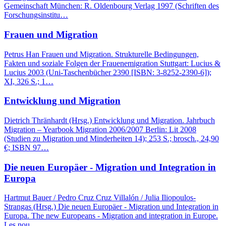
Gemeinschaft München: R. Oldenbourg Verlag 1997 (Schriften des
Forschungsinstitu…
Frauen und Migration
Petrus Han Frauen und Migration. Strukturelle Bedingungen,
Fakten und soziale Folgen der Frauenemigration Stuttgart: Lucius &
Lucius 2003 (Uni-Taschenbücher 2390 [ISBN: 3-8252-2390-6]);
XI, 326 S.; 1…
Entwicklung und Migration
Dietrich Thränhardt (Hrsg.) Entwicklung und Migration. Jahrbuch
Migration – Yearbook Migration 2006/2007 Berlin: Lit 2008
(Studien zu Migration und Minderheiten 14); 253 S.; brosch., 24,90
€; ISBN 97…
Die neuen Europäer - Migration und Integration in
Europa
Hartmut Bauer / Pedro Cruz Cruz Villalón / Julia Iliopoulos-
Strangas (Hrsg.) Die neuen Europäer - Migration und Integration in
Europa. The new Europeans - Migration and integration in Europe.
Les nou…