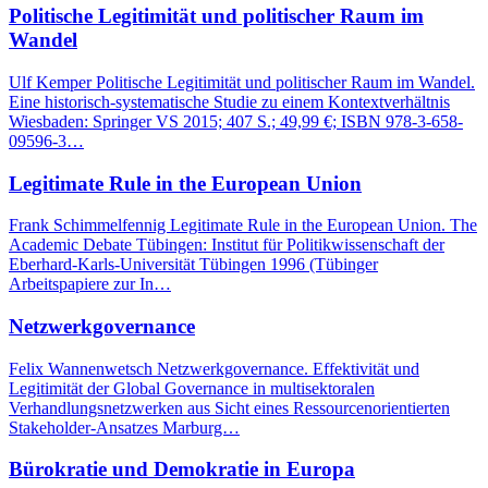
Politische Legitimität und politischer Raum im
Wandel
Ulf Kemper Politische Legitimität und politischer Raum im Wandel.
Eine historisch-systematische Studie zu einem Kontextverhältnis
Wiesbaden: Springer VS 2015; 407 S.; 49,99 €; ISBN 978-3-658-
09596-3…
Legitimate Rule in the European Union
Frank Schimmelfennig Legitimate Rule in the European Union. The
Academic Debate Tübingen: Institut für Politikwissenschaft der
Eberhard-Karls-Universität Tübingen 1996 (Tübinger
Arbeitspapiere zur In…
Netzwerkgovernance
Felix Wannenwetsch Netzwerkgovernance. Effektivität und
Legitimität der Global Governance in multisektoralen
Verhandlungsnetzwerken aus Sicht eines Ressourcenorientierten
Stakeholder-Ansatzes Marburg…
Bürokratie und Demokratie in Europa