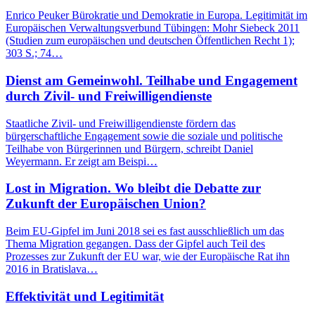
Enrico Peuker Bürokratie und Demokratie in Europa. Legitimität im
Europäischen Verwaltungsverbund Tübingen: Mohr Siebeck 2011
(Studien zum europäischen und deutschen Öffentlichen Recht 1);
303 S.; 74…
Dienst am Gemeinwohl. Teilhabe und Engagement
durch Zivil- und Freiwilligendienste
Staatliche Zivil- und Freiwilligendienste fördern das
bürgerschaftliche Engagement sowie die soziale und politische
Teilhabe von Bürgerinnen und Bürgern, schreibt Daniel
Weyermann. Er zeigt am Beispi…
Lost in Migration. Wo bleibt die Debatte zur
Zukunft der Europäischen Union?
Beim EU-Gipfel im Juni 2018 sei es fast ausschließlich um das
Thema Migration gegangen. Dass der Gipfel auch Teil des
Prozesses zur Zukunft der EU war, wie der Europäische Rat ihn
2016 in Bratislava…
Effektivität und Legitimität