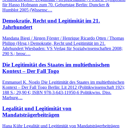
für Hasso Hofmann zum 70. Geburtstag Berlin: Duncker &
Humblot 2005 (Wissensc…
Demokratie, Recht und Legitimität im 21.
Jahrhundert
Mandana Biegi / Jürgen Förster / Henrique Ricardo Otten / Thomas
Philipp (Hrsg.) Demokratie, Recht und Legitimität im 21.
Jahrhundert Wiesbaden: VS Verlag für Sozialwissenschaften 2008;
290 S.; brosc…
Die Legitimität des Staates im multiethnischen
Kontext – Der Fall Togo
Emmanuel K. Noglo Die Legitimität des Staates im multiethnischen
Kontext – Der Fall Togo Berlin: Lit 2012 (Politikwissenschaft 192);
188 S.; 29,90 €; ISBN 978-3-643-11950-6 Politikwiss. Diss.
Marburg…
Legalität und Legitimität von
Mandatsträgerbeiträgen
Hana Kühr Legalität und Legitimität von Mandatsträgerbeiträgen