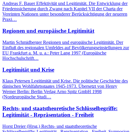
Andreas F. Bauer Effektivität und Legitimität. Die Entwicklung der
Friedenssicherung durch Zwang nach Kapitel VII der Charta der
Vereinten Nationen unter besonderer Berücksichtigung der neueren
Praxi…
Regionen und europäische Legitimität
Martin Schmidberger Regionen und europäische Legitimität. Der
Einfluß des regionalen Umfeldes auf Bevölkerungseinstellungen zur
EU Frankfurt a. M. u. a.: Peter Lang 1997 (Europäische
Hochschulschrift…
Legitimität und Krise
Klaus Petersen Legitimität und Krise. Die politische Geschichte des
dänischen Wohlfahrtsstaates 1945-1973. Übersetzt von Henry
Werner Berlin: Berlin Verlag Arno Spitz GmbH 1998
(Nordeuropäische Studi…
Rechts- und staatstheoretische Schlüsselbegriffe:
Legitimität - Repräsentation - Freiheit
Horst Dreier (Hrsg.) Rechts- und staatstheoretische
Schlüsselbegriffe: Legitimität - Repräsentation - Freiheit. Symposion