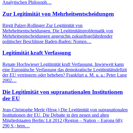
Analytischen Philosoph…
Zur Legitimität von Mehrheitsentscheidungen
Birgit Palzer-Rollinger Zur Legitimität von
Mehrheitsentscheidungen. Die Legitimitätsproblematik von
Mehrheitsentscheidungen angesichts zukunftsgefährdender
politischer Beschlüsse Baden-Baden: Nomos…
Legitimität kraft Verfassung
Renate Hochwieser Legitimität kraft Verfassung. Inwieweit kann
eine Europäische Verfassung das demokratische Legitimitätsdefizit
der EU verringern oder beheben? Frankfurt a. M. u. a.: Peter Lang
2002…
Die Legitimität von supranationalen Institutionen
der EU
Jean-Christophe Merle (Hrsg.) Die Legitimität von supranationalen
Institutionen der EU. Die Debatte in den neuen und alten
Mitgliedstaaten Berlin: Lit 2012 (Region – Nation – Europa 68);
290 S.; bros…