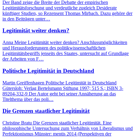
Der Band zeige die Breite der Debatte der empirischen
Legitimitätsforschung und verdeutliche zugleich Desiderate
künftiger Studien, so Rezensent Thomas Mirbach. Dazu gehöre der
in den Beiträgen unter…
Legitimität weiter denken?
Anna Meine Legitimität weiter denken? Anschlussmöglichkeiten
und Herausforderungen des politikwissenschaftlichen
Legitimitätsbegriffs jenseits des Staates, untersucht auf Grundlage
der Arbeiten von F…
Politische Legitimität in Deutschland
Martin Greiffenhagen Politische Legitimität in Deutschland
Gütersloh: Verlag Bertelsmann Stiftung 1997; 515 S.; ISBN 3-
89204-332-9 Der Autor geht bei seiner Annäherung an das
Titelthema über das poli…
Die Grenzen staatlicher Legitimität
Christine Bratu Die Grenzen staatlicher Legitimität. Eine
philosophische Untersuchung zum Verhältnis von Liberalismus und
Perfektionismus Münster: mentis 2014 (Perspektiven der