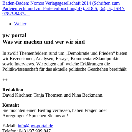
Baden-Baden: Nomos Verlagsgesellschaft 2014 (Schriften zum
Parteienrecht und zur Parteienforschung 47); 318 S.; 64,- €; ISBN
978-3-8487-…
Weiter
pw-portal
Was wir machen und wer wir sind
In zwölf Themenfeldern rund um „Demokratie und Frieden“ bieten
wir Rezensionen, Analysen, Essays, Kommentare/Standpunkte
sowie Interviews. Wir zeigen auf, welche Erklärungen die
Politikwissenschaft für das aktuelle politische Geschehen bereithält.
++
Redaktion
David Kirchner, Tanja Thomsen
und
Nina Beckmann.
Kontakt
Sie möchten einen Beitrag verfassen, haben Fragen oder
Anregungen? Sprechen Sie uns an!
E-Mail:
info@pw-portal.de
Telefon: 0431/97 999 847