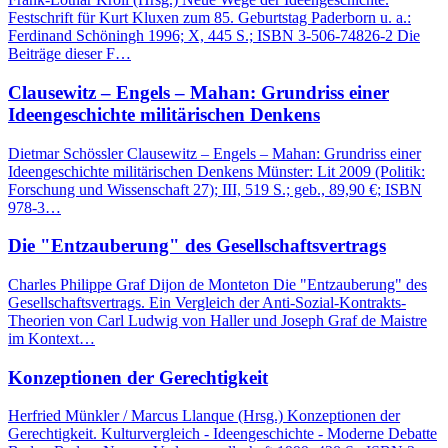
Festschrift für Kurt Kluxen zum 85. Geburtstag Paderborn u. a.:
Ferdinand Schöningh 1996; X, 445 S.; ISBN 3-506-74826-2 Die
Beiträge dieser F…
Clausewitz – Engels – Mahan: Grundriss einer
Ideengeschichte militärischen Denkens
Dietmar Schössler Clausewitz – Engels – Mahan: Grundriss einer
Ideengeschichte militärischen Denkens Münster: Lit 2009 (Politik:
Forschung und Wissenschaft 27); III, 519 S.; geb., 89,90 €; ISBN
978-3…
Die "Entzauberung" des Gesellschaftsvertrags
Charles Philippe Graf Dijon de Monteton Die "Entzauberung" des
Gesellschaftsvertrags. Ein Vergleich der Anti-Sozial-Kontrakts-
Theorien von Carl Ludwig von Haller und Joseph Graf de Maistre
im Kontext…
Konzeptionen der Gerechtigkeit
Herfried Münkler / Marcus Llanque (Hrsg.) Konzeptionen der
Gerechtigkeit. Kulturvergleich - Ideengeschichte - Moderne Debatte