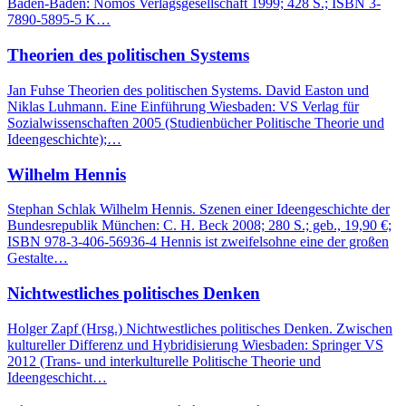
Baden-Baden: Nomos Verlagsgesellschaft 1999; 428 S.; ISBN 3-
7890-5895-5 K…
Theorien des politischen Systems
Jan Fuhse Theorien des politischen Systems. David Easton und
Niklas Luhmann. Eine Einführung Wiesbaden: VS Verlag für
Sozialwissenschaften 2005 (Studienbücher Politische Theorie und
Ideengeschichte);…
Wilhelm Hennis
Stephan Schlak Wilhelm Hennis. Szenen einer Ideengeschichte der
Bundesrepublik München: C. H. Beck 2008; 280 S.; geb., 19,90 €;
ISBN 978-3-406-56936-4 Hennis ist zweifelsohne eine der großen
Gestalte…
Nichtwestliches politisches Denken
Holger Zapf (Hrsg.) Nichtwestliches politisches Denken. Zwischen
kultureller Differenz und Hybridisierung Wiesbaden: Springer VS
2012 (Trans- und interkulturelle Politische Theorie und
Ideengeschicht…