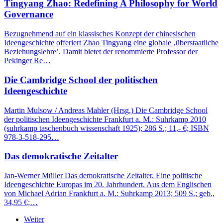
Tingyang Zhao: Redefining A Philosophy for World
Governance
Bezugnehmend auf ein klassisches Konzept der chinesischen
Ideengeschichte offeriert Zhao Tingyang eine globale ‚überstaatliche
Beziehungslehre’. Damit bietet der renommierte Professor der
Pekinger Re…
Die Cambridge School der politischen
Ideengeschichte
Martin Mulsow / Andreas Mahler (Hrsg.) Die Cambridge School
der politischen Ideengeschichte Frankfurt a. M.: Suhrkamp 2010
(suhrkamp taschenbuch wissenschaft 1925); 286 S.; 11,- €; ISBN
978-3-518-295…
Das demokratische Zeitalter
Jan-Werner Müller Das demokratische Zeitalter. Eine politische
Ideengeschichte Europas im 20. Jahrhundert. Aus dem Englischen
von Michael Adrian Frankfurt a. M.: Suhrkamp 2013; 509 S.; geb.,
34,95 €;…
Weiter