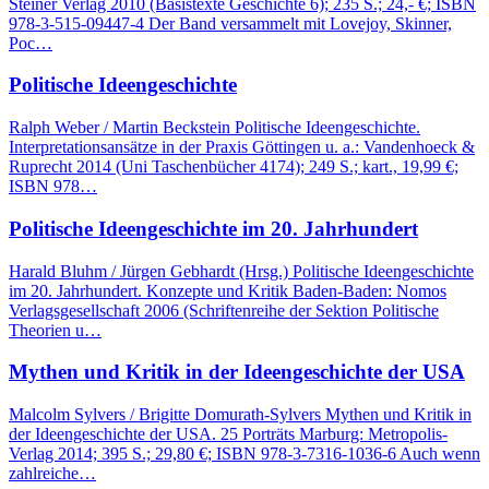
Steiner Verlag 2010 (Basistexte Geschichte 6); 235 S.; 24,- €; ISBN
978-3-515-09447-4 Der Band versammelt mit Lovejoy, Skinner,
Poc…
Politische Ideengeschichte
Ralph Weber / Martin Beckstein Politische Ideengeschichte.
Interpretationsansätze in der Praxis Göttingen u. a.: Vandenhoeck &
Ruprecht 2014 (Uni Taschenbücher 4174); 249 S.; kart., 19,99 €;
ISBN 978…
Politische Ideengeschichte im 20. Jahrhundert
Harald Bluhm / Jürgen Gebhardt (Hrsg.) Politische Ideengeschichte
im 20. Jahrhundert. Konzepte und Kritik Baden-Baden: Nomos
Verlagsgesellschaft 2006 (Schriftenreihe der Sektion Politische
Theorien u…
Mythen und Kritik in der Ideengeschichte der USA
Malcolm Sylvers / Brigitte Domurath-Sylvers Mythen und Kritik in
der Ideengeschichte der USA. 25 Porträts Marburg: Metropolis-
Verlag 2014; 395 S.; 29,80 €; ISBN 978-3-7316-1036-6 Auch wenn
zahlreiche…