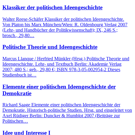
Klassiker der politischen Ideengeschichte
Walter Reese-Schäfer Klassiker der politischen Ideengeschichte.
Von Platon bis Marx München/Wien: R. Oldenbourg Verlag 2007
(Lehr- und Handbücher der Politikwissenschaft); IX, 246 S.;
brosch., 29,80…
Politische Theorie und Ideengeschichte
Marcus Llanque / Herfried Münkler (Hrsg.) Politische Theorie und
Ideengeschichte. Lehr- und Textbuch Berlin: Akademie Verlag
2007; 480 S.; geb., 29,80 €; ISBN 978-3-05-002954-2 Dieses
Studienbuch ist…
Elemente einer politischen Ideengeschichte der
Demokratie
Richard Saage Elemente einer politischen Ideengeschichte der
Demokratie. Historisch-politische Studien. Hrsg. und eingeleitet von
Axel Rüdiger Berlin: Duncker & Humblot 2007 (Beiträge zur
Politischen…
Idee und Interesse I