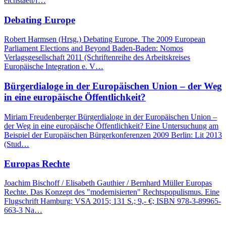
eichstaett/f…
Debating Europe
Robert Harmsen (Hrsg.) Debating Europe. The 2009 European
Parliament Elections and Beyond Baden-Baden: Nomos
Verlagsgesellschaft 2011 (Schriftenreihe des Arbeitskreises
Europäische Integration e. V…
Bürgerdialoge in der Europäischen Union – der Weg
in eine europäische Öffentlichkeit?
Miriam Freudenberger Bürgerdialoge in der Europäischen Union –
der Weg in eine europäische Öffentlichkeit? Eine Untersuchung am
Beispiel der Europäischen Bürgerkonferenzen 2009 Berlin: Lit 2013
(Stud…
Europas Rechte
Joachim Bischoff / Elisabeth Gauthier / Bernhard Müller Europas
Rechte. Das Konzept des "modernisierten" Rechtspopulismus. Eine
Flugschrift Hamburg: VSA 2015; 131 S.; 9,- €; ISBN 978-3-89965-
663-3 Na…