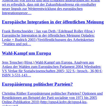
Angesichts von Brexit und dem Erstarken antieuropäischer Kräfte
sei es erfreulich, dass mit der Zukunftskonferenz ein ernsthafter
neuer Impuls zur Weiterentwicklung des europäischen
Integrationsproze…
Europäische Integration in der öffentlichen Meinung
Frank Brettschneider / Jan van Deth / Edeltraud Roller (Hrsg.)
Europäische Integration in der öffentlichen Meinung Opladen:
Leske + Budrich 2003 (Veröffentlichungen des Arbeitskreises
"Wahlen und pol…
Wahl-Kampf um Europa
Jens Tenscher (Hrsg.) Wahl-Kampf um Europa. Analysen aus
Anlass der Wahlen zum Europäischen Parlament 2004 Wiesbaden:
VS Verlag für Sozialwissenschaften 2005; 322 S.; brosch., 36,90 €;
ISBN 3-531-143…
Europäisierung politischer Parteien?
Christina Rüther Europäisierung politischer Parteien? Optionen und
Restriktionen am Beispiel der Parti socialiste von 1971 bis 2005
Online-Publikation 2010 (http://opus4.kobv.de/opus4-ku-