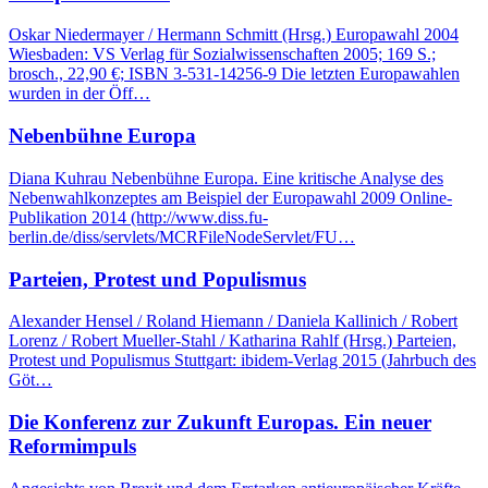
Oskar Niedermayer / Hermann Schmitt (Hrsg.) Europawahl 2004
Wiesbaden: VS Verlag für Sozialwissenschaften 2005; 169 S.;
brosch., 22,90 €; ISBN 3-531-14256-9 Die letzten Europawahlen
wurden in der Öff…
Nebenbühne Europa
Diana Kuhrau Nebenbühne Europa. Eine kritische Analyse des
Nebenwahlkonzeptes am Beispiel der Europawahl 2009 Online-
Publikation 2014 (http://www.diss.fu-
berlin.de/diss/servlets/MCRFileNodeServlet/FU…
Parteien, Protest und Populismus
Alexander Hensel / Roland Hiemann / Daniela Kallinich / Robert
Lorenz / Robert Mueller-Stahl / Katharina Rahlf (Hrsg.) Parteien,
Protest und Populismus Stuttgart: ibidem-Verlag 2015 (Jahrbuch des
Göt…
Die Konferenz zur Zukunft Europas. Ein neuer
Reformimpuls