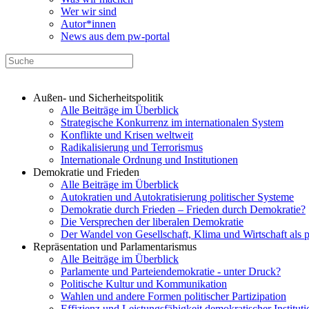
Wer wir sind
Autor*innen
News aus dem pw-portal
Außen- und Sicherheitspolitik
Alle Beiträge im Überblick
Strategische Konkurrenz im internationalen System
Konflikte und Krisen weltweit
Radikalisierung und Terrorismus
Internationale Ordnung und Institutionen
Demokratie und Frieden
Alle Beiträge im Überblick
Autokratien und Autokratisierung politischer Systeme
Demokratie durch Frieden – Frieden durch Demokratie?
Die Versprechen der liberalen Demokratie
Der Wandel von Gesellschaft, Klima und Wirtschaft als 
Repräsentation und Parlamentarismus
Alle Beiträge im Überblick
Parlamente und Parteiendemokratie - unter Druck?
Politische Kultur und Kommunikation
Wahlen und andere Formen politischer Partizipation
Effizienz und Leistungsfähigkeit demokratischer Institut