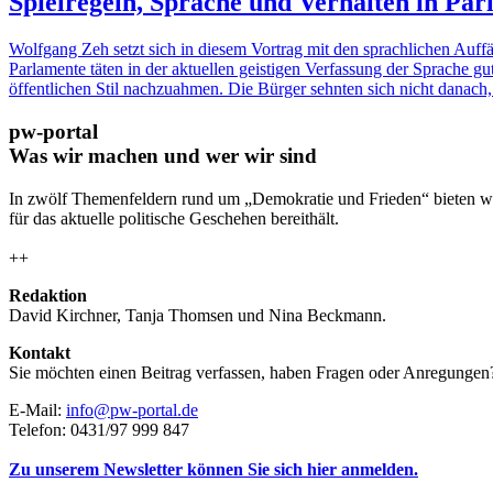
Spielregeln, Sprache und Verhalten in P
Wolfgang Zeh setzt sich in diesem Vortrag mit den sprachlichen Auff
Parlamente täten in der aktuellen geistigen Verfassung der Sprache g
öffentlichen Stil nachzuahmen. Die Bürger sehnten sich nicht danach,
pw-portal
Was wir machen und wer wir sind
In zwölf Themenfeldern rund um „Demokratie und Frieden“ bieten wi
für das aktuelle politische Geschehen bereithält.
++
Redaktion
David Kirchner, Tanja Thomsen
und
Nina Beckmann.
Kontakt
Sie möchten einen Beitrag verfassen, haben Fragen oder Anregungen
E-Mail:
info@pw-portal.de
Telefon: 0431/97 999 847
Zu unserem Newsletter können Sie sich hier anmelden.