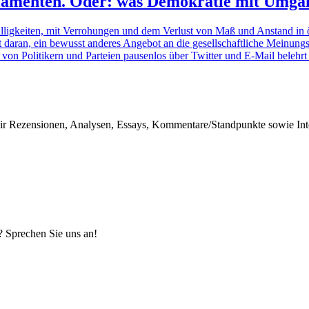
arlamenten. Oder: was Demokratie mit Umga
älligkeiten, mit Verrohungen und dem Verlust von Maß und Anstand in 
ut daran, ein bewusst anderes Angebot an die gesellschaftliche Meinun
 von Politikern und Parteien pausenlos über Twitter und E-Mail belehr
r Rezensionen, Analysen, Essays, Kommentare/Standpunkte sowie Inter
? Sprechen Sie uns an!