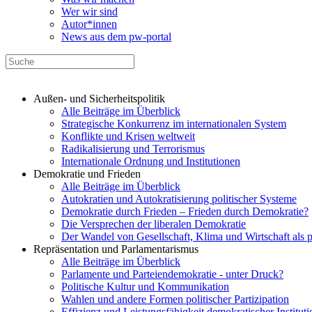
Wer wir sind
Autor*innen
News aus dem pw-portal
Außen- und Sicherheitspolitik
Alle Beiträge im Überblick
Strategische Konkurrenz im internationalen System
Konflikte und Krisen weltweit
Radikalisierung und Terrorismus
Internationale Ordnung und Institutionen
Demokratie und Frieden
Alle Beiträge im Überblick
Autokratien und Autokratisierung politischer Systeme
Demokratie durch Frieden – Frieden durch Demokratie?
Die Versprechen der liberalen Demokratie
Der Wandel von Gesellschaft, Klima und Wirtschaft als 
Repräsentation und Parlamentarismus
Alle Beiträge im Überblick
Parlamente und Parteiendemokratie - unter Druck?
Politische Kultur und Kommunikation
Wahlen und andere Formen politischer Partizipation
Effizienz und Leistungsfähigkeit demokratischer Institut