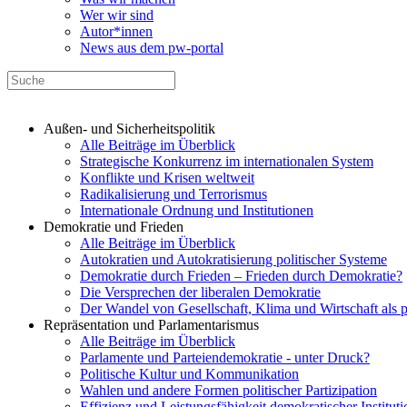
Wer wir sind
Autor*innen
News aus dem pw-portal
Außen- und Sicherheitspolitik
Alle Beiträge im Überblick
Strategische Konkurrenz im internationalen System
Konflikte und Krisen weltweit
Radikalisierung und Terrorismus
Internationale Ordnung und Institutionen
Demokratie und Frieden
Alle Beiträge im Überblick
Autokratien und Autokratisierung politischer Systeme
Demokratie durch Frieden – Frieden durch Demokratie?
Die Versprechen der liberalen Demokratie
Der Wandel von Gesellschaft, Klima und Wirtschaft als 
Repräsentation und Parlamentarismus
Alle Beiträge im Überblick
Parlamente und Parteiendemokratie - unter Druck?
Politische Kultur und Kommunikation
Wahlen und andere Formen politischer Partizipation
Effizienz und Leistungsfähigkeit demokratischer Institut