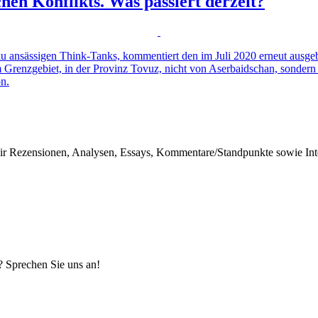
hen Konflikts. Was passiert derzeit?
u ansässigen Think-Tanks, kommentiert den im Juli 2020 erneut ausge
 Grenzgebiet, in der Provinz Tovuz, nicht von Aserbaidschan, sonder
on.
r Rezensionen, Analysen, Essays, Kommentare/Standpunkte sowie Inter
? Sprechen Sie uns an!