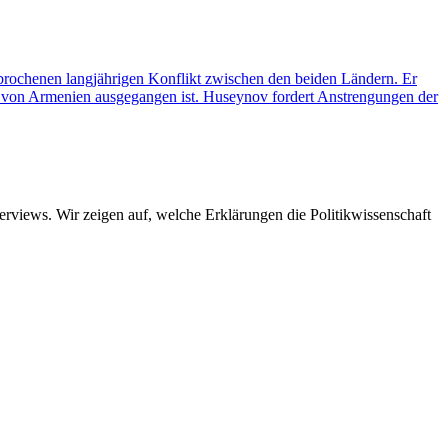
brochenen langjährigen Konflikt zwischen den beiden Ländern. Er
n von Armenien ausgegangen ist. Huseynov fordert Anstrengungen der
views. Wir zeigen auf, welche Erklärungen die Politikwissenschaft