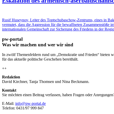
Eskalation des armenisch-aserbaidschanisc
Rusif Huseynov, Leiter des Toptschubaschow-Zentrums, eines in Bak
vermutet, dass die Aggression für die bewaffneten Zusammenstöße im
internationalen Gemeinschaft zur Sicherung des Friedens in der Regi
pw-portal
Was wir machen und wer wir sind
In zwölf Themenfeldern rund um „Demokratie und Frieden“ bieten wi
für das aktuelle politische Geschehen bereithält.
++
Redaktion
David Kirchner, Tanja Thomsen
und
Nina Beckmann.
Kontakt
Sie möchten einen Beitrag verfassen, haben Fragen oder Anregungen
E-Mail:
info@pw-portal.de
Telefon: 0431/97 999 847