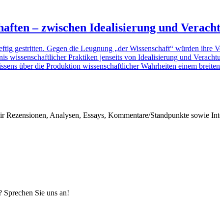
ften – zwischen Idealisierung und Verach
eftig gestritten. Gegen die Leugnung „der Wissenschaft“ würden ihre Ver
ändnis wissenschaftlicher Praktiken jenseits von Idealisierung und Vera
issens über die Produktion wissenschaftlicher Wahrheiten einem breiten
r Rezensionen, Analysen, Essays, Kommentare/Standpunkte sowie Inter
? Sprechen Sie uns an!