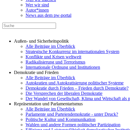
Wer wir sind
Autor*innen
News aus dem pw-portal
Außen- und Sicherheitspolitik
Alle Beiträge im Überblick
Strategische Konkurrenz im internationalen System
Konflikte und Krisen weltweit
Radikalisierung und Terrorismus
Internationale Ordnung und Institutionen
Demokratie und Frieden
Alle Beiträge im Überblick
Autokratien und Autokratisierung politischer Systeme
Demokratie durch Frieden – Frieden durch Demokratie?
Die Versprechen der liberalen Demokratie
Der Wandel von Gesellschaft, Klima und Wirtschaft als 
Repräsentation und Parlamentarismus
Alle Beiträge im Überblick
Parlamente und Parteiendemokratie - unter Druck?
Politische Kultur und Kommunikation
Wahlen und andere Formen politischer Partizipation
Effizienz und Leistungsfähigkeit demokratischer Institut