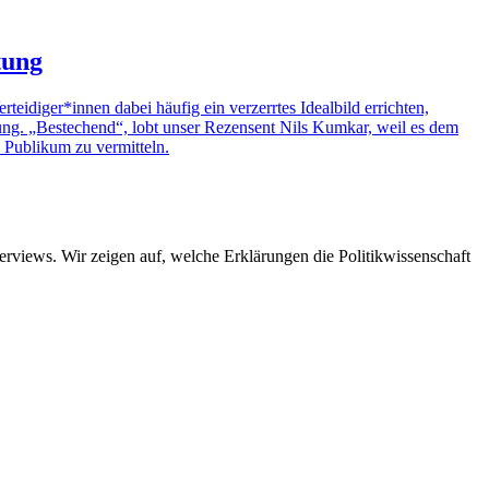
tung
teidiger*innen dabei häufig ein verzerrtes Idealbild errichten,
chtung. „Bestechend“, lobt unser Rezensent Nils Kumkar, weil es dem
 Publikum zu vermitteln.
views. Wir zeigen auf, welche Erklärungen die Politikwissenschaft