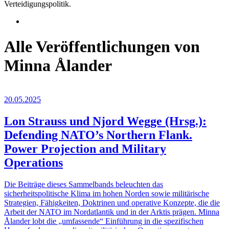
Verteidigungspolitik.
Alle Veröffentlichungen von
Minna Ålander
20.05.2025
Lon Strauss und Njord Wegge (Hrsg.):
Defending NATO’s Northern Flank.
Power Projection and Military
Operations
Die Beiträge dieses Sammelbands beleuchten das
sicherheitspolitische Klima im hohen Norden sowie militärische
Strategien, Fähigkeiten, Doktrinen und operative Konzepte, die die
Arbeit der NATO im Nordatlantik und in der Arktis prägen. Minna
Ålander lobt die „umfassende“ Einführung in die spezifischen