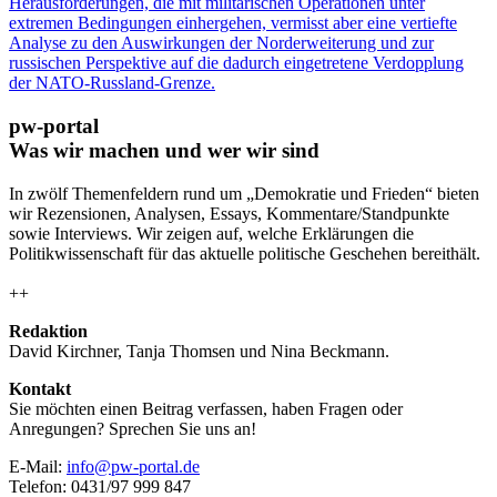
Herausforderungen, die mit militärischen Operationen unter
extremen Bedingungen einhergehen, vermisst aber eine vertiefte
Analyse zu den Auswirkungen der Norderweiterung und zur
russischen Perspektive auf die dadurch eingetretene Verdopplung
der NATO-Russland-Grenze.
pw-portal
Was wir machen und wer wir sind
In zwölf Themenfeldern rund um „Demokratie und Frieden“ bieten
wir Rezensionen, Analysen, Essays, Kommentare/Standpunkte
sowie Interviews. Wir zeigen auf, welche Erklärungen die
Politikwissenschaft für das aktuelle politische Geschehen bereithält.
++
Redaktion
David Kirchner, Tanja Thomsen
und
Nina Beckmann.
Kontakt
Sie möchten einen Beitrag verfassen, haben Fragen oder
Anregungen? Sprechen Sie uns an!
E-Mail:
info@pw-portal.de
Telefon: 0431/97 999 847