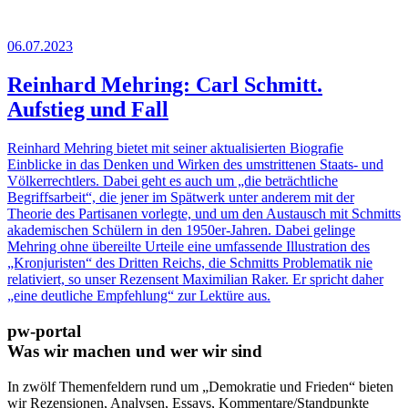
06.07.2023
Reinhard Mehring: Carl Schmitt.
Aufstieg und Fall
Reinhard Mehring bietet mit seiner aktualisierten Biografie
Einblicke in das Denken und Wirken des umstrittenen Staats- und
Völkerrechtlers. Dabei geht es auch um „die beträchtliche
Begriffsarbeit“, die jener im Spätwerk unter anderem mit der
Theorie des Partisanen vorlegte, und um den Austausch mit Schmitts
akademischen Schülern in den 1950er-Jahren. Dabei gelinge
Mehring ohne übereilte Urteile eine umfassende Illustration des
„Kronjuristen“ des Dritten Reichs, die Schmitts Problematik nie
relativiert, so unser Rezensent Maximilian Raker. Er spricht daher
„eine deutliche Empfehlung“ zur Lektüre aus.
pw-portal
Was wir machen und wer wir sind
In zwölf Themenfeldern rund um „Demokratie und Frieden“ bieten
wir Rezensionen, Analysen, Essays, Kommentare/Standpunkte