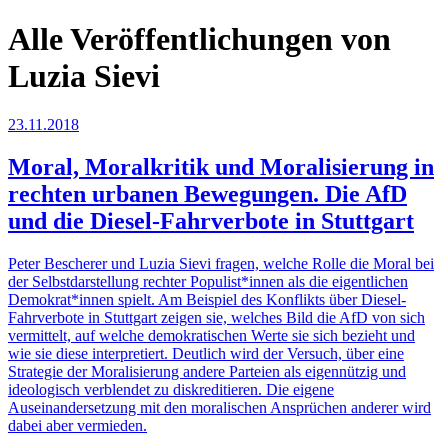
Alle Veröffentlichungen von
Luzia Sievi
23.11.2018
Moral, Moralkritik und Moralisierung in
rechten urbanen Bewegungen. Die AfD
und die Diesel-Fahrverbote in Stuttgart
Peter Bescherer und Luzia Sievi fragen, welche Rolle die Moral bei
der Selbstdarstellung rechter Populist*innen als die eigentlichen
Demokrat*innen spielt. Am Beispiel des Konflikts über Diesel-
Fahrverbote in Stuttgart zeigen sie, welches Bild die AfD von sich
vermittelt, auf welche demokratischen Werte sie sich bezieht und
wie sie diese interpretiert. Deutlich wird der Versuch, über eine
Strategie der Moralisierung andere Parteien als eigennützig und
ideologisch verblendet zu diskreditieren. Die eigene
Auseinandersetzung mit den moralischen Ansprüchen anderer wird
dabei aber vermieden.