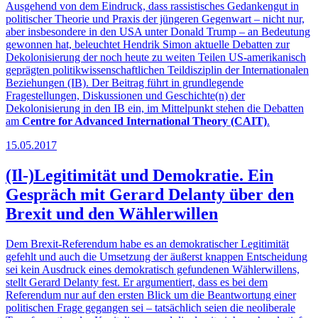
Ausgehend von dem Eindruck, dass rassistisches Gedankengut in
politischer Theorie und Praxis der jüngeren Gegenwart – nicht nur,
aber insbesondere in den USA unter Donald Trump – an Bedeutung
gewonnen hat, beleuchtet Hendrik Simon aktuelle Debatten zur
Dekolonisierung der noch heute zu weiten Teilen US-amerikanisch
geprägten politikwissenschaftlichen Teildisziplin der Internationalen
Beziehungen (IB). Der Beitrag führt in grundlegende
Fragestellungen, Diskussionen und Geschichte(n) der
Dekolonisierung in den IB ein, im Mittelpunkt stehen die Debatten
am
Centre for Advanced International Theory (CAIT)
.
15.05.2017
(Il-)Legitimität und Demokratie. Ein
Gespräch mit Gerard Delanty über den
Brexit und den Wählerwillen
Dem Brexit-Referendum habe es an demokratischer Legitimität
gefehlt und auch die Umsetzung der äußerst knappen Entscheidung
sei kein Ausdruck eines demokratisch gefundenen Wählerwillens,
stellt Gerard Delanty fest. Er argumentiert, dass es bei dem
Referendum nur auf den ersten Blick um die Beantwortung einer
politischen Frage gegangen sei – tatsächlich seien die neoliberale