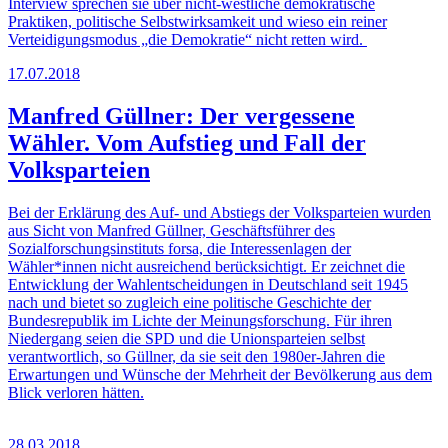
Interview sprechen sie über nicht-westliche demokratische
Praktiken, politische Selbstwirksamkeit und wieso ein reiner
Verteidigungsmodus „die Demokratie“ nicht retten wird.
17.07.2018
Manfred Güllner: Der vergessene
Wähler. Vom Aufstieg und Fall der
Volksparteien
Bei der Erklärung des Auf- und Abstiegs der Volksparteien wurden
aus Sicht von Manfred Güllner, Geschäftsführer des
Sozialforschungsinstituts forsa, die Interessenlagen der
Wähler*innen nicht ausreichend berücksichtigt. Er zeichnet die
Entwicklung der Wahlentscheidungen in Deutschland seit 1945
nach und bietet so zugleich eine politische Geschichte der
Bundesrepublik im Lichte der Meinungsforschung. Für ihren
Niedergang seien die SPD und die Unionsparteien selbst
verantwortlich, so Güllner, da sie seit den 1980er-Jahren die
Erwartungen und Wünsche der Mehrheit der Bevölkerung aus dem
Blick verloren hätten.
28.03.2018