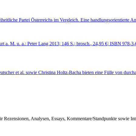
eitliche Partei Österreichs im Vergleich. Eine handlungsorientierte A
 a. M. u. a.: Peter Lang 2013; 146 S.; brosch., 24,95 €; ISBN 978-3
her et al. sowie Christina Holtz-Bacha bieten eine Fülle von durchau
r Rezensionen, Analysen, Essays, Kommentare/Standpunkte sowie Inter