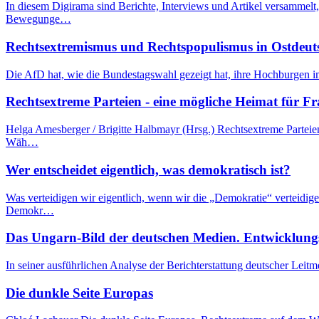
In diesem Digirama sind Berichte, Interviews und Artikel versammelt
Bewegunge…
Rechtsextremismus und Rechtspopulismus in Ostdeut
Die AfD hat, wie die Bundestagswahl gezeigt hat, ihre Hochburgen i
Rechtsextreme Parteien - eine mögliche Heimat für F
Helga Amesberger / Brigitte Halbmayr (Hrsg.) Rechtsextreme Parteie
Wäh…
Wer entscheidet eigentlich, was demokratisch ist?
Was verteidigen wir eigentlich, wenn wir die „Demokratie“ verteidi
Demokr…
Das Ungarn-Bild der deutschen Medien. Entwicklung
In seiner ausführlichen Analyse der Berichterstattung deutscher Leit
Die dunkle Seite Europas