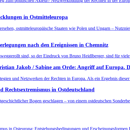
eg zum politischen Akteur? Netzwerkbildung der Rechten in der Euro
icklungen in Ostmitteleuropa
rsehen, ostmitteleuropäische Staaten wie Polen und Ungarn – Nutznieß
berlegungen nach den Ereignissen in Chemnitz
nweggerollt sind, so der Eindruck von Bruno Heidlberger, sind für viel
ristian Jakob / Sabine am Orde: Angriff auf Europa. D
ategien und Netzwerken der Rechten in Europa. Als ein Ergebnis diese
nd Rechtsextremismus in Ostdeutschland
geschichtlicher Bogen geschlagen – von einem ostdeutschen Sonderbew
ismus in Osteuropa: Entstehungsbedingungen und Erscheinungsformen