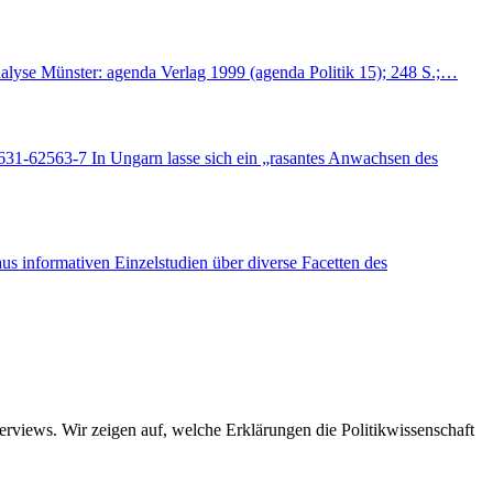
nalyse Münster: agenda Verlag 1999 (agenda Politik 15); 248 S.;…
-631-62563-7 In Ungarn lasse sich ein „rasantes Anwachsen des
s informativen Einzelstudien über diverse Facetten des
views. Wir zeigen auf, welche Erklärungen die Politikwissenschaft