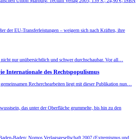
päischen Union Marburg: Tectum Verlag 2005; 139 S.; 24,90 €; ISBN
er der EU-Transferleistungen – weigern sich nach Kräften, ihre
e nicht nur unübersichtlich und schwer durchschaubar. Vor all…
ie Internationale des Rechtspopulismus
r gemeinsamen Recherchearbeiten liegt mit dieser Publikation nun…
usstsein, das unter der Oberfläche grummelte, bis hin zu den
 Baden-Baden: Nomos Verlagsgesellschaft 2007 (Extremismus und