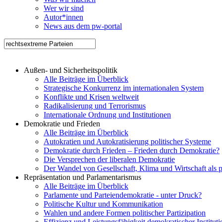
Wer wir sind
Autor*innen
News aus dem pw-portal
Außen- und Sicherheitspolitik
Alle Beiträge im Überblick
Strategische Konkurrenz im internationalen System
Konflikte und Krisen weltweit
Radikalisierung und Terrorismus
Internationale Ordnung und Institutionen
Demokratie und Frieden
Alle Beiträge im Überblick
Autokratien und Autokratisierung politischer Systeme
Demokratie durch Frieden – Frieden durch Demokratie?
Die Versprechen der liberalen Demokratie
Der Wandel von Gesellschaft, Klima und Wirtschaft als 
Repräsentation und Parlamentarismus
Alle Beiträge im Überblick
Parlamente und Parteiendemokratie - unter Druck?
Politische Kultur und Kommunikation
Wahlen und andere Formen politischer Partizipation
Effizienz und Leistungsfähigkeit demokratischer Institut