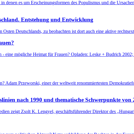
, in denen es um Erscheinungsformen des Populismus und die Ursachen 
schland. Entstehung und Entwicklung
m Osten Deutschlands, zu beobachten ist dort auch eine aktive rechts
rauen?
n - eine mögliche Heimat für Frauen? Opladen: Leske + Budrich 2002; 
gen? Adam Przeworski, einer der weltweit renommiertesten Demokratief
slinien nach 1990 und thematische Schwerpunkte von 
medien zeigt Zsolt K. Lengyel, geschäftsführender Direktor des „Hunga