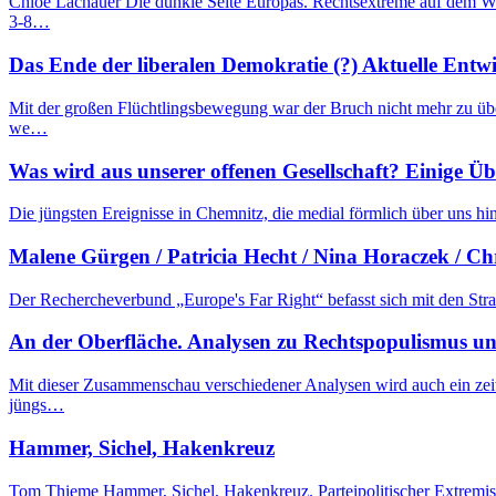
Chloé Lachauer Die dunkle Seite Europas. Rechtsextreme auf dem W
3-8…
Das Ende der liberalen Demokratie (?) Aktuelle Entw
Mit der großen Flüchtlingsbewegung war der Bruch nicht mehr zu übe
we…
Was wird aus unserer offenen Gesellschaft? Einige Ü
Die jüngsten Ereignisse in Chemnitz, die medial förmlich über uns hi
Malene Gürgen / Patricia Hecht / Nina Horaczek / Ch
Der Rechercheverbund „Europe's Far Right“ befasst sich mit den Str
An der Oberfläche. Analysen zu Rechtspopulismus u
Mit dieser Zusammenschau verschiedener Analysen wird auch ein zeit
jüngs…
Hammer, Sichel, Hakenkreuz
Tom Thieme Hammer, Sichel, Hakenkreuz. Parteipolitischer Extrem