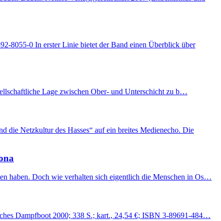
-8055-0 In erster Linie bietet der Band einen Überblick über
gesellschaftliche Lage zwischen Ober- und Unterschicht zu b…
d die Netzkultur des Hasses“ auf ein breites Medienecho. Die
rona
ssen haben. Doch wie verhalten sich eigentlich die Menschen in Os…
lisches Dampfboot 2000; 338 S.; kart., 24,54 €; ISBN 3-89691-484…