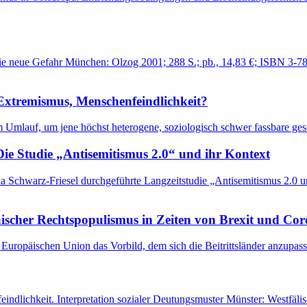
 neue Gefahr München: Olzog 2001; 288 S.; pb., 14,83 €; ISBN 3-7892
 Extremismus, Menschenfeindlichkeit?
ind im Umlauf, um jene höchst heterogene, soziologisch schwer fassbare 
Die Studie „Antisemitismus 2.0“ und ihr Kontext
 Schwarz-Friesel durchgeführte Langzeitstudie „Antisemitismus 2.0 un
äischer Rechtspopulismus in Zeiten von Brexit und Co
 Europäischen Union das Vorbild, dem sich die Beitrittsländer anzupa
feindlichkeit. Interpretation sozialer Deutungsmuster Münster: Westfä