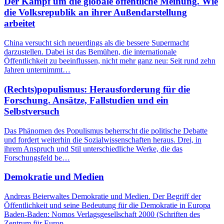
Der Kampf um die globale öffentliche Meinung. Wie
die Volksrepublik an ihrer Außendarstellung
arbeitet
China versucht sich neuerdings als die bessere Supermacht
darzustellen. Dabei ist das Bemühen, die internationale
Öffentlichkeit zu beeinflussen, nicht mehr ganz neu: Seit rund zehn
Jahren unternimmt…
(Rechts)populismus: Herausforderung für die
Forschung. Ansätze, Fallstudien und ein
Selbstversuch
Das Phänomen des Populismus beherrscht die politische Debatte
und fordert weiterhin die Sozialwissenschaften heraus. Drei, in
ihrem Anspruch und Stil unterschiedliche Werke, die das
Forschungsfeld be…
Demokratie und Medien
Andreas Beierwaltes Demokratie und Medien. Der Begriff der
Öffentlichkeit und seine Bedeutung für die Demokratie in Europa
Baden-Baden: Nomos Verlagsgesellschaft 2000 (Schriften des
Zentrum für Europ…