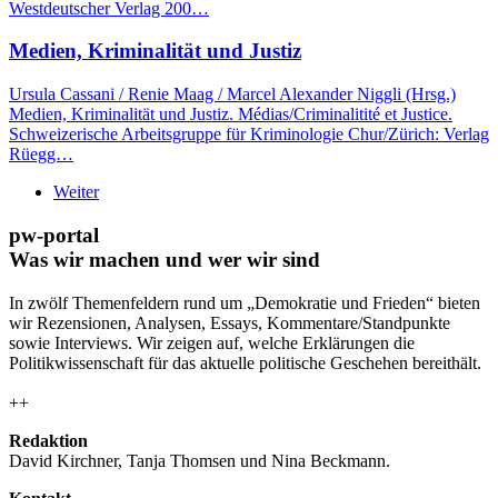
Westdeutscher Verlag 200…
Medien, Kriminalität und Justiz
Ursula Cassani / Renie Maag / Marcel Alexander Niggli (Hrsg.)
Medien, Kriminalität und Justiz. Médias/Criminalitité et Justice.
Schweizerische Arbeitsgruppe für Kriminologie Chur/Zürich: Verlag
Rüegg…
Weiter
pw-portal
Was wir machen und wer wir sind
In zwölf Themenfeldern rund um „Demokratie und Frieden“ bieten
wir Rezensionen, Analysen, Essays, Kommentare/Standpunkte
sowie Interviews. Wir zeigen auf, welche Erklärungen die
Politikwissenschaft für das aktuelle politische Geschehen bereithält.
++
Redaktion
David Kirchner, Tanja Thomsen
und
Nina Beckmann.