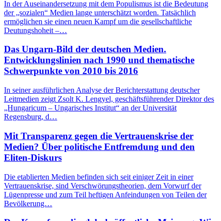
In der Auseinandersetzung mit dem Populismus ist die Bedeutung
der „sozialen“ Medien lange unterschätzt worden. Tatsächlich
ermöglichen sie einen neuen Kampf um die gesellschaftliche
Deutungshoheit –…
Das Ungarn-Bild der deutschen Medien.
Entwicklungslinien nach 1990 und thematische
Schwerpunkte von 2010 bis 2016
In seiner ausführlichen Analyse der Berichterstattung deutscher
Leitmedien zeigt Zsolt K. Lengyel, geschäftsführender Direktor des
„Hungaricum – Ungarisches Institut“ an der Universität
Regensburg, d…
Mit Transparenz gegen die Vertrauenskrise der
Medien? Über politische Entfremdung und den
Eliten-Diskurs
Die etablierten Medien befinden sich seit einiger Zeit in einer
Vertrauenskrise, sind Verschwörungstheorien, dem Vorwurf der
Lügenpresse und zum Teil heftigen Anfeindungen von Teilen der
Bevölkerung…