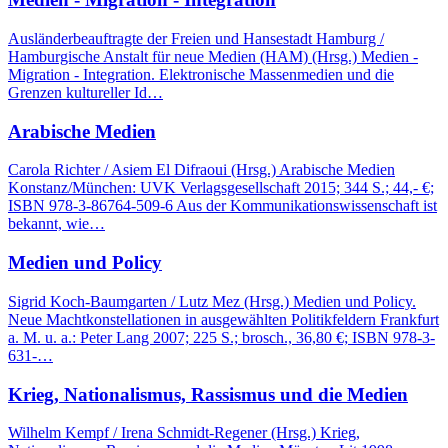
Ausländerbeauftragte der Freien und Hansestadt Hamburg /
Hamburgische Anstalt für neue Medien (HAM) (Hrsg.) Medien -
Migration - Integration. Elektronische Massenmedien und die
Grenzen kultureller Id…
Arabische Medien
Carola Richter / Asiem El Difraoui (Hrsg.) Arabische Medien
Konstanz/München: UVK Verlagsgesellschaft 2015; 344 S.; 44,- €;
ISBN 978-3-86764-509-6 Aus der Kommunikationswissenschaft ist
bekannt, wie…
Medien und Policy
Sigrid Koch-Baumgarten / Lutz Mez (Hrsg.) Medien und Policy.
Neue Machtkonstellationen in ausgewählten Politikfeldern Frankfurt
a. M. u. a.: Peter Lang 2007; 225 S.; brosch., 36,80 €; ISBN 978-3-
631-…
Krieg, Nationalismus, Rassismus und die Medien
Wilhelm Kempf / Irena Schmidt-Regener (Hrsg.) Krieg,