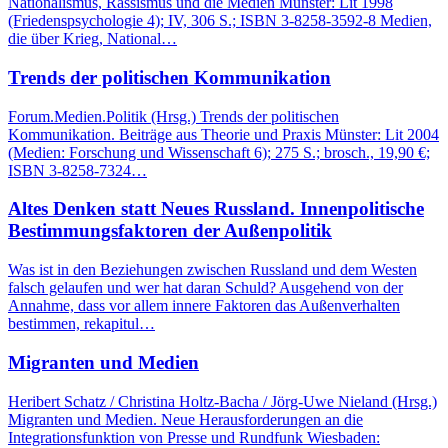
Nationalismus, Rassismus und die Medien Münster: Lit 1998
(Friedenspsychologie 4); IV, 306 S.; ISBN 3-8258-3592-8 Medien,
die über Krieg, National…
Trends der politischen Kommunikation
Forum.Medien.Politik (Hrsg.) Trends der politischen
Kommunikation. Beiträge aus Theorie und Praxis Münster: Lit 2004
(Medien: Forschung und Wissenschaft 6); 275 S.; brosch., 19,90 €;
ISBN 3-8258-7324…
Altes Denken statt Neues Russland. Innenpolitische
Bestimmungsfaktoren der Außenpolitik
Was ist in den Beziehungen zwischen Russland und dem Westen
falsch gelaufen und wer hat daran Schuld? Ausgehend von der
Annahme, dass vor allem innere Faktoren das Außenverhalten
bestimmen, rekapitul…
Migranten und Medien
Heribert Schatz / Christina Holtz-Bacha / Jörg-Uwe Nieland (Hrsg.)
Migranten und Medien. Neue Herausforderungen an die
Integrationsfunktion von Presse und Rundfunk Wiesbaden: